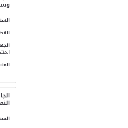
وسمع
السنة
القطا
الجهة
المنت
المنس
الجا
النم
السنة