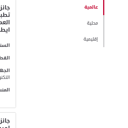
جائز
عالمية
تطبي
محلية
ايطا
إقليمية
السنة
القطا
الجهة
التكنو
المنس
جائز