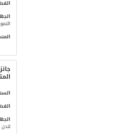
القطا
الجهة
النمو
المنس
جائز
المت
السنة
القطا
الجهة
لندن