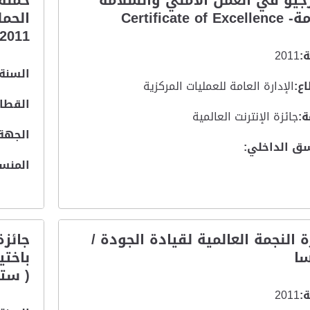
جيو في العمل الأمني والسلامة
Certificate of Ex
2011، www.f999.ae
:
2011
السنة:
ع:
الإدارة العامة للعمليات المركزية
القطاع
:
جائزة الإنترنت العالمية
الجهة
ق الداخلي:
المنس
ة النجمة العالمية لقيادة الجودة /
جائزة
ا
باختي
( ستي
:
2011