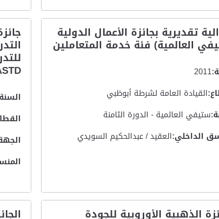
لية تقديرية بجائزة الأعمال الدولية
جائز
في العالمية) فئة خدمة المتعاملين
التدر
للتدر
ASTD
:
2011
ع:
القيادة العامة لشرطة أبوظبي
السنة:
:
ستيفي العالمية - الدورة الثامنة
القطاع
ق الداخلي:
العقيد / عبدالحكيم السويدي
الجهة
المنس
ئزة الذهبية الأوروبية للجودة
الجائ