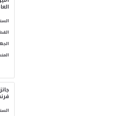
امير
العامة- cellence
السنة
القطا
الجهة
المنس
جائز
فرنس
السنة